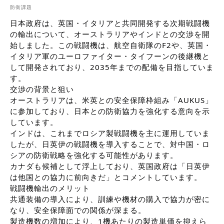
防衛課題
日本政府は、英国・イタリアと共同開発する次期戦闘機
の輸出について、オーストラリアやインドとの交渉を開
始しました。この戦闘機は、航空自衛隊のF2や、英国・
イタリア軍のユーロファイター・タイフーンの後継機と
して開発されており、2035年までの配備を目指していま
す。
交渉の背景と狙い
オーストラリアは、米英との安全保障枠組み「AUKUS」
に参加しており、日本との防衛協力を強化する意向を示
しています。
インドは、これまでロシア製戦闘機を主に運用していま
したが、日英伊の戦闘機を導入することで、対中国・ロ
シアの防衛戦略を強化する可能性があります。
カナダも候補として浮上しており、英国政府は「日英伊
は他国との協力に前向きだ」とコメントしています。
戦闘機輸出のメリット
共通装備の導入により、訓練や機材の購入で協力が密に
なり、安全保障面での関係が深まる。
製造機数の増加により、1機あたりの製造単価を抑えら