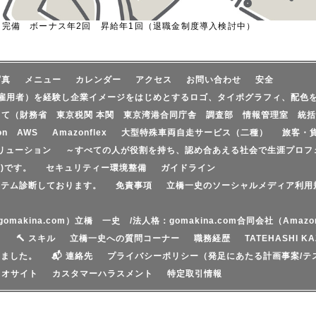
 完備 ボーナス年2回 昇給年1回（退職金制度導入検討中）
写真
メニュー
カレンダー
アクセス
お問い合わせ
安全
雇用者）を経験し企業イメージをはじめとするロゴ、タイポグラフィ、配色
して（財務省 東京税関 本関 東京湾港合同庁舎 調査部 情報管理室 統括
on AWS
Amazonflex
大型特殊車両自走サービス（二種）
旅客・
リューション
～すべての人が役割を持ち、認め合あえる社会で生涯プロフ
)です。
セキュリティー環境整備
ガイドライン
ステム診断しております。
免責事項
立橋一史のソーシャルメディア利用
（gomakina.com）立橋 一史 /法人格：gomakina.com合同会社（Am
ト
🔨 スキル
立橋一史への質問コーナー
職務経歴
TATEHASHI KA
いました。
📬 連絡先
プライバシーポリシー（発足にあたる計画事案/テ
リオサイト
カスタマーハラスメント
特定取引情報