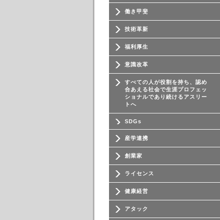
働き甲斐
技術革新
福利厚生
意識改革
すべての人が役割を持ち、認め
合あえる社会で生涯プロフェッ
ショナルであり続けるアスリー
トへ
SDGs
産学連携
創業家
ライセンス
健康経営
アタック