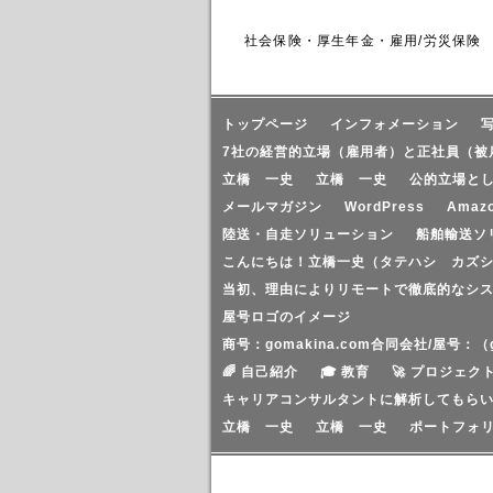
社会保険・厚生年金・雇用/労災保険
トップページ
インフォメーション
7社の経営的立場（雇用者）と正社員（被
立橋 一史
立橋 一史
公的立場と
メールマガジン
WordPress
Amaz
陸送・自走ソリューション
船舶輸送ソ
こんにちは！立橋一史（タテハシ カズシ
当初、理由によりリモートで徹底的なシ
屋号ロゴのイメージ
商号：gomakina.com合同会社/屋号：
🌈 自己紹介
🎓 教育
🚀 プロジェク
キャリアコンサルタントに解析してもら
立橋 一史
立橋 一史
ポートフォ