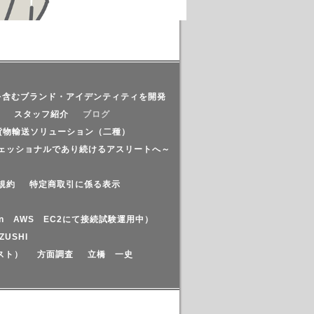
を含むブランド・アイデンティティを開発
スタッフ紹介
ブログ
貨物輸送ソリューション（二種）
ェッショナルであり続けるアスリートへ～
規約
特定商取引に係る表示
azon AWS EC2にて接続試験運用中）
ZUSHI
スト）
方面調査
立橋 一史