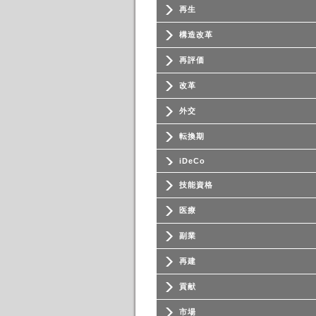
再生
構造改革
再評価
改革
外交
転換期
iDeCo
技能資格
医療
副業
再建
貢献
市場