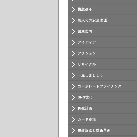
構想改革
無人化の安全管理
健康志向
アイディア
アクション
リサイクル
一服しましょう
コーポレートファイナンス
SNS世代
再生計画
カード市場
独占訴訟と技術革新