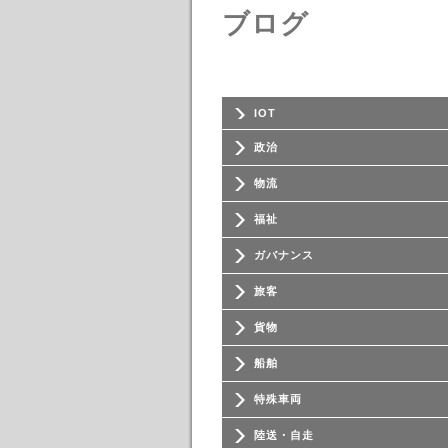
ブログ
IOT
政治
物流
福祉
ガバナンス
旅客
貨物
船舶
特殊車両
陸送・自走