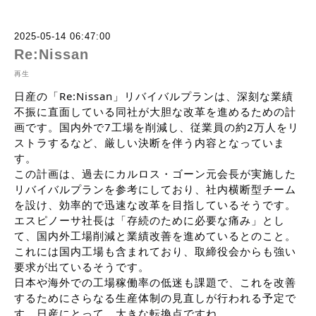
2025-05-14 06:47:00
Re:Nissan
再生
日産の「Re:Nissan」リバイバルプランは、深刻な業績
不振に直面している同社が大胆な改革を進めるための計
画です。国内外で7工場を削減し、従業員の約2万人をリ
ストラするなど、厳しい決断を伴う内容となっていま
す。
この計画は、過去にカルロス・ゴーン元会長が実施した
リバイバルプランを参考にしており、社内横断型チーム
を設け、効率的で迅速な改革を目指しているそうです。
エスピノーサ社長は「存続のために必要な痛み」とし
て、国内外工場削減と業績改善を進めているとのこと。
これには国内工場も含まれており、取締役会からも強い
要求が出ているそうです。
日本や海外での工場稼働率の低迷も課題で、これを改善
するためにさらなる生産体制の見直しが行われる予定で
す。日産にとって、大きな転換点ですね。