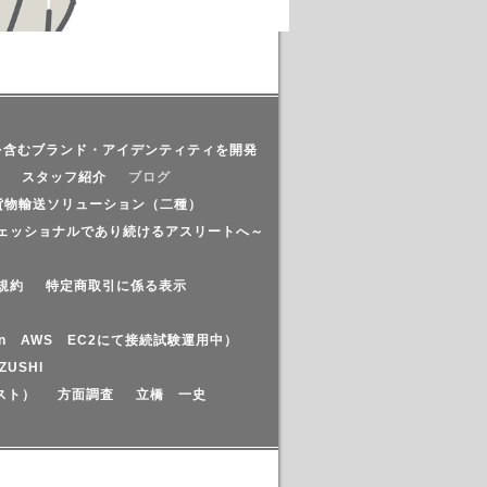
を含むブランド・アイデンティティを開発
スタッフ紹介
ブログ
貨物輸送ソリューション（二種）
ェッショナルであり続けるアスリートへ～
規約
特定商取引に係る表示
azon AWS EC2にて接続試験運用中）
ZUSHI
スト）
方面調査
立橋 一史