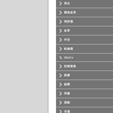
再生
構造改革
再評価
改革
外交
転換期
iDeCo
技能資格
医療
副業
再建
貢献
市場