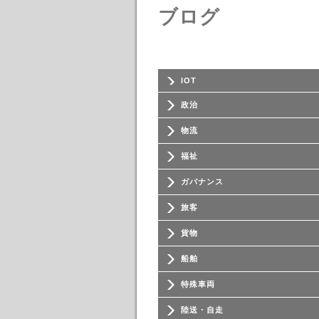
ブログ
IOT
政治
物流
福祉
ガバナンス
旅客
貨物
船舶
特殊車両
陸送・自走