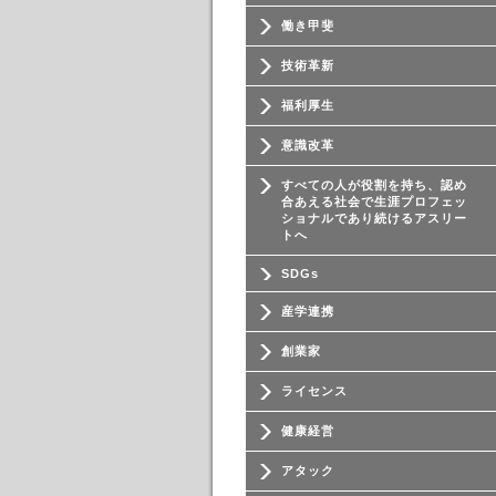
働き甲斐
技術革新
福利厚生
意識改革
すべての人が役割を持ち、認め
合あえる社会で生涯プロフェッ
ショナルであり続けるアスリー
トへ
SDGs
産学連携
創業家
ライセンス
健康経営
アタック