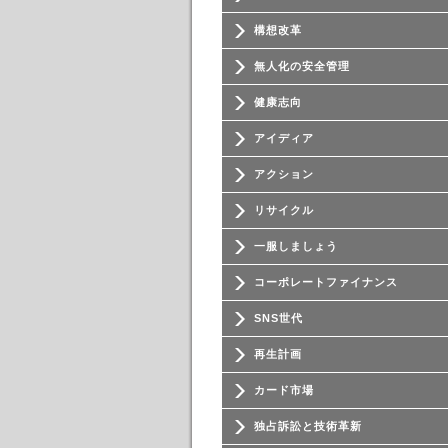
構想改革
無人化の安全管理
健康志向
アイディア
アクション
リサイクル
一服しましょう
コーポレートファイナンス
SNS世代
再生計画
カード市場
独占訴訟と技術革新