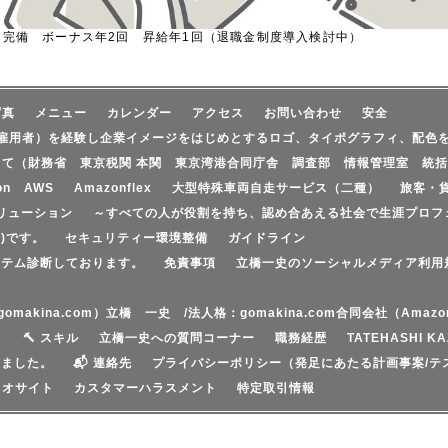
 完備 ボーナス年2回 昇給年1回（退職金制度導入検討中）
写真
メニュー
カレンダー
アクセス
お問い合わせ
安全
雇用者）を経験し企業イメージをはじめとするロゴ、タイポグラフィ、配色
して（財務省 東京税関 本関 東京湾港合同庁舎 調査部 情報管理室 統括
on AWS
Amazonflex
大型特殊車両自走サービス（二種）
旅客・
リューション
～すべての人が役割を持ち、認め合あえる社会で生涯プロフ
)です。
セキュリティー環境整備
ガイドライン
ステム診断しております。
免責事項
立橋一史のソーシャルメディア利用
（gomakina.com）立橋 一史 /法人格：gomakina.com合同会社（Am
ト
🔨 スキル
立橋一史への質問コーナー
職務経歴
TATEHASHI KA
いました。
📬 連絡先
プライバシーポリシー（発足にあたる計画事案/テ
リオサイト
カスタマーハラスメント
特定取引情報