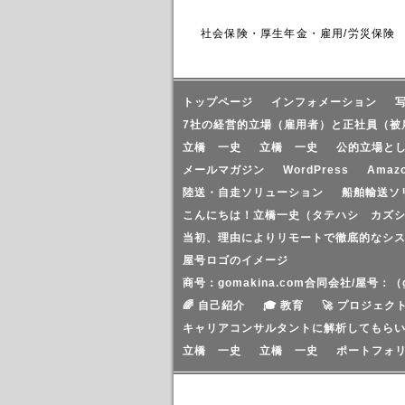
社会保険・厚生年金・雇用/労災保険
トップページ
インフォメーション
7社の経営的立場（雇用者）と正社員（被
立橋 一史
立橋 一史
公的立場と
メールマガジン
WordPress
Amaz
陸送・自走ソリューション
船舶輸送ソ
こんにちは！立橋一史（タテハシ カズシ
当初、理由によりリモートで徹底的なシ
屋号ロゴのイメージ
商号：gomakina.com合同会社/屋号：
🌈 自己紹介
🎓 教育
🚀 プロジェク
キャリアコンサルタントに解析してもら
立橋 一史
立橋 一史
ポートフォ